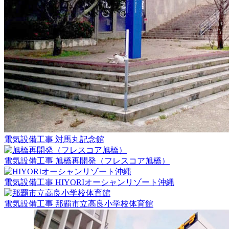
電気設備工事
対馬丸記念館
電気設備工事
旭橋再開発（フレスコア旭橋）
電気設備工事
HIYORIオーシャンリゾート沖縄
電気設備工事
那覇市立高良小学校体育館